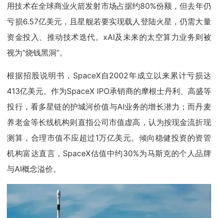
用技术在全球商业火箭发射市场占据约80%份额，但去年仍
亏损6.57亿美元，且星舰若要实现载人登陆火星，仍需大量
资金投入、推动技术迭代。xAI及未来的太空算力业务则被
视为“烧钱黑洞”。
根据招股说明书，SpaceX自2002年成立以来累计亏损达
413亿美元。作为SpaceX IPO承销商的摩根士丹利、高盛等
投行，看多星链的护城河价值与AI业务的增长潜力；而丹麦
养老金等长线机构则直指公司市值虚高，认为按现金流折现
测算，合理市值不应超过1万亿美元。倾向稳健投资的资管
机构富达直言，SpaceX估值中约30%为马斯克的个人品牌
与AI概念溢价。