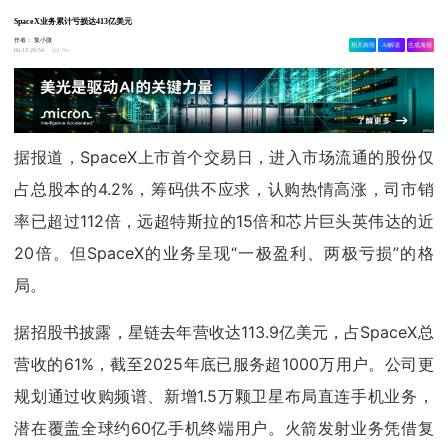
SpaceX业务累计亏损达413亿美元
作者：
集小微
相关舆情
AI解读
生成海报
1.9w
06-13 20:54
据报道，SpaceX上市首个交易日，进入市场流通的股份仅
占总股本的4.2%，筹码供不应求，认购热情高涨，司市销
率已超过112倍，远超特斯拉的15倍和芯片巨头英伟达的近
20倍。但SpaceX的业务呈现“一极盈利、两极亏损”的格
局。
据招股书披露，星链去年营收达113.9亿美元，占SpaceX总
营收的61%，截至2025年底已服务超1000万用户。公司更
规划通过收购频谱、新增1.5万颗卫星布局直连手机业务，
潜在覆盖全球约60亿手机终端用户。火箭发射业务凭借复