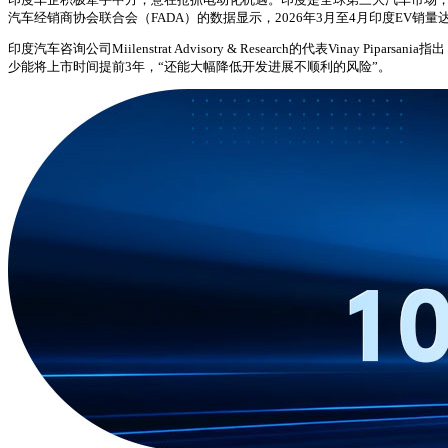
汽车经销商协会联合会（FADA）的数据显示，2026年3月至4月印度EV销量达
印度汽车咨询公司Miilenstrat Advisory & Research的代表V
少能将上市时间提前3年，“还能大幅降低开发进展不顺利的风险”。