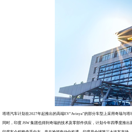
塔塔汽车计划在2027年起推出的高端EV“Avinya”的部分车型上采用奇瑞
同时，印度 JSW 集团也得到奇瑞的技术及零部件供应，计划今年四季度推出新
印度车企积极牵手中方，意在抢抓电动化机遇。印度是全球第三大汽车市场，