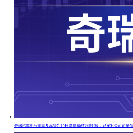
奇瑞汽车部分董事及高管7月9日增持超65万股H股，彰显对公司前景