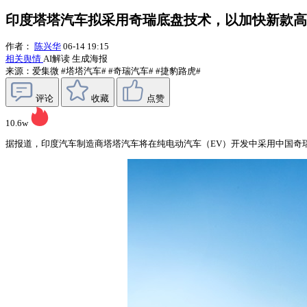
印度塔塔汽车拟采用奇瑞底盘技术，以加快新款高
作者：
陈兴华
06-14 19:15
相关舆情
AI解读
生成海报
来源：爱集微
#塔塔汽车#
#奇瑞汽车#
#捷豹路虎#
评论
收藏
点赞
10.6w
据报道，印度汽车制造商塔塔汽车将在纯电动汽车（EV）开发中采用中国奇