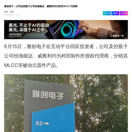
雅创电子：公司及控股子公司怡海能达、威雅利均为村田MLCC代理商
作者：
日新
相关舆情
AI解读
生成海报
1.5w
06-15 16:53
6月15日，雅创电子在互动平台回应投资者，公司及控股子
公司怡海能达、威雅利均为村田制作所授权代理商，分销其
MLCC等被动元器件产品。