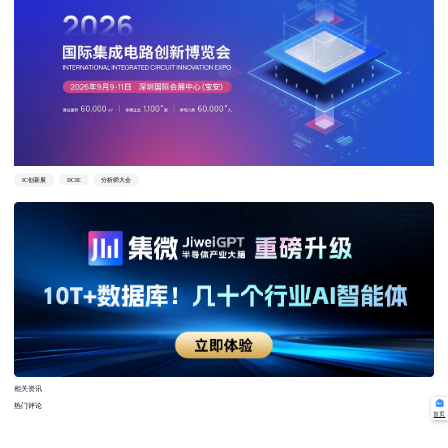
IC创新展
IICIE
分析师大会
相关资讯
热门评论
首页
年内最贵新股来了！186.88元频准激光贵不贵？