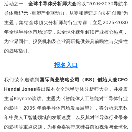
活动之一，
全球半导体分析师大会
将以“2026-2030导航半
导体新纪元 -重塑产业驱动力，从零和博弈走向协同创新”为
主题，集结全球顶尖分析师与行业专家，立足2025-2030
年全球半导体市场演变，以全球化视角解读产业核心热点，
为业界同仁、投资机构及企业高层提供兼具前瞻性与实操性
的战略指引。
报名入口
我们荣幸邀请到
国际商业战略公司（IBS）创始人兼CEO
Hendal Jones
将出席本次全球半导体分析师大会，并发表
主旨Keynote演讲。主题为《智能体人工智能对半导体行业
的影响：2035 年前半导体市场发展展望》，将分析未来数
年中美人工智能领域的发展速度，以及其对半导体行业带来
的影响等重点议题，为参会嘉宾带来硅谷前沿视角与全球化