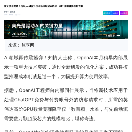
重大技术突破！传OpenAI提升技术助推理成本砍半，GPU用量骤降至数百颗
作者：
爱集微
相关舆情
AI解读
生成海报
1.2w
07-01 07:05
来源： 钜亨网
AI领域再传震撼弹！知情人士称，OpenAI本月稍早内部展
示一项重大技术突破，通过全新研发的优化方案，成功将模
型推理成本削减超过一半，大幅提升算力使用效率。
据悉，OpenAI工程师向内部同仁展示，当将新技术应用于
处理ChatGPT免费与付费帐号外的访客请求时，所需的英
伟达高阶GPU数量竟骤降至仅「数百颗」水准，与先前动辄
需要数万颗顶级芯片的规模相比，堪称奇迹。