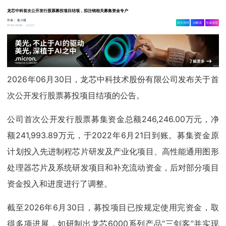
龙芯中科首次公开发行股票募投项目结项，拟注销相关募集资金专户
作者：
集小微
相关舆情
AI解读
生成海报
6081
07-01 19:06
2026年06月30日，龙芯中科技术股份有限公司发布关于首
次公开发行股票募投项目结项的公告。
公司首次公开发行股票募集资金总额246,246.00万元，净
额241,993.89万元，于2022年6月21日到账。募集资金原
计划投入先进制程芯片研发及产业化项目、高性能通用图形
处理器芯片及系统研发项目和补充流动资金，后对部分项目
资金投入和进度进行了调整。
截至2026年6月30日，募投项目已按规定使用完资金，取
得多项进展，如研制出龙芯6000系列产品“三剑客”并实现