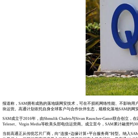
报道称，SAM拥有成熟的落地级网安技术，可在不损耗网络性能、不影响用
块运营。高通计划依托自身全球客户与合作伙伴生态，规模化落地SAM的网
SAM成立于2016年，由Shmulik Chafets与Sivan Rauscher-
Telenet、Virgin Media等欧美头部电信运营商。成立至今，SAM累
当前高通正从传统芯片厂商，向“连接+边缘计算+平台服务商”转型。纳入S