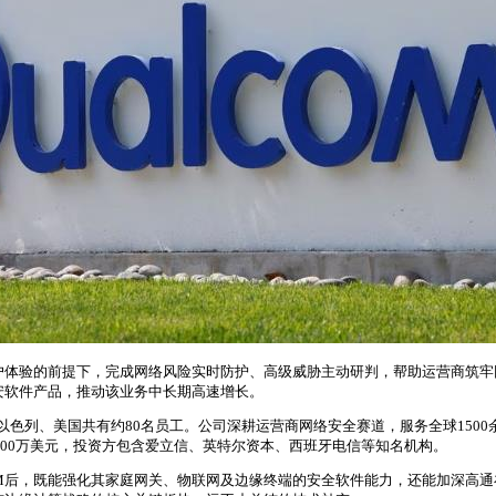
户体验的前提下，完成网络风险实时防护、高级威胁主动研判，帮助运营商筑牢
安软件产品，推动该业务中长期高速增长。
Ganot联合创立，在以色列、美国共有约80名员工。公司深耕运营商网络安全赛道，服务全球15
计融资约3000万美元，投资方包含爱立信、英特尔资本、西班牙电信等知名机构。
AM后，既能强化其家庭网关、物联网及边缘终端的安全软件能力，还能加深高