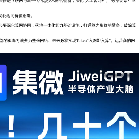
进互联网与新一代信息技术融合创新，深化“人工智能+”、“数据要素×”应
优化迈向价值创造。
步要深化算网协同，落地一体化算力基础设施，打通算力集群的壁垒，破除算
部的孤岛将演变为整张网络。未来必将实现Token“入网即入算”。运营商的网