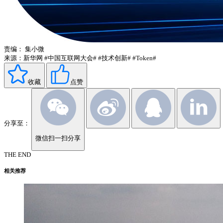
责编：
集小微
来源：新华网
#中国互联网大会#
#技术创新#
#Token#
收藏
点赞
分享至：
微信扫一扫分享
THE END
相关推荐