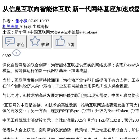
从信息互联向智能体互联 新一代网络基座加速成
作者：
集小微
07-09 10:32
相关舆情
AI解读
生成海报
来源：新华网
#中国互联网大会#
#技术创新#
#Token#
评论
收藏
点赞
9392
深化自智网络的联合创新；为智能体互联提供坚实的网络支撑；实现Token“
模型、智能体运行的新一代网络基座正加速成型。
当前，互联网发展创新持续涌现，为推动产业转型升级提供了有力支撑。工业和
在91个国民经济大类中落地，工业互联网融合应用实现工业大类全覆盖。
与此同时，AI技术的高速发展对网络能力跃迁提出现实需要。中国互联网协
“互联网的本质是连接。AI技术的高速发展，推动互联网连接要素发生了两大
体的高效交互；另一方面，连接内容由Byte（字节）升级为Byte+Toke
中国工程院院士邬贺铨表示，全球IP流量2025年月均1.1ZB至1.3ZB，预计
记者从大会上获悉，面对新的发展趋势，政策端、产业端正在形成合力，加