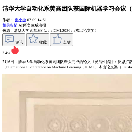
清华大学自动化系黄高团队获国际机器学习会议（IC
作者：
集小微
07-09 14:51
相关舆情
AI解读
生成海报
来源：清华大学
#清华团队#
#ICML2026#
#杰出论文奖#
评论
收藏
点赞
3.4w
7月6日，清华大学自动化系黄高团队牵头完成的论文《灵活性陷阱：反思扩散语言模型中任意顺序的价值》（“Th
（International Conference on Machine Learning，IC