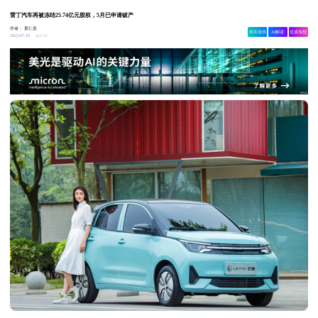
雷丁汽车再被冻结25.74亿元股权，5月已申请破产
作者：
黄仁贵
相关舆情
AI解读
生成海报
3.5w
2023-07-19