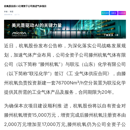
杭氧股份拟1.5亿增资子公司推进气体项目
作者：
秋贤
相关舆情
AI解读
生成海报
3.7w
2024-09-16
近日，杭氧股份发布公告称，为深化落实公司战略发展规
划，加速气体产业布局，公司全资子公司滕州杭氧气体有限
公司（以下简称 “滕州杭氧”）与联泓（山东）化学有限公司
（以下简称“联泓化学”）签订《工 业气体供应合同》，由滕
州杭氧负责投资新建一套76700Nm³/h空分装置为联泓化学
提供其所需的工业气体产品及服务，合同期限为20年。
为确保本次项目建设顺利推 进，杭氧股份将以自有资金对
滕州杭氧增资15,000万元，增资完成后滕州杭氧注册资本由
2,000万元增加至17,000万元,滕州杭氧仍为公司全资子公