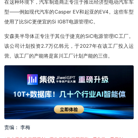
在这种环境下，汽车制造商正专注于推出经济型电动汽车车
型——例如现代汽车的Casper EV和起亚的EV4。这些车型
使用了比SiC更便宜的Si IGBT电源管理IC。
安森美半导体正专注于其位于捷克的SiC电源管理IC工厂。
该公司计划投资2.7万亿韩元，于2027年在该工厂投入运
营。该工厂的产能将是富川工厂计划产能的三倍。
责编： 李梅