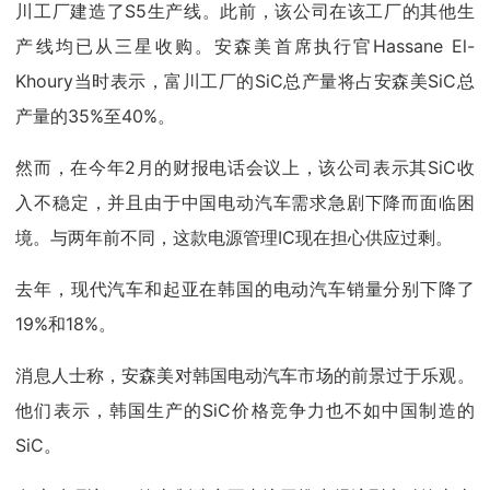
川工厂建造了S5生产线。此前，该公司在该工厂的其他生
产线均已从三星收购。安森美首席执行官Hassane El-
Khoury当时表示，富川工厂的SiC总产量将占安森美SiC总
产量的35%至40%。
然而，在今年2月的财报电话会议上，该公司表示其SiC收
入不稳定，并且由于中国电动汽车需求急剧下降而面临困
境。与两年前不同，这款电源管理IC现在担心供应过剩。
去年，现代汽车和起亚在韩国的电动汽车销量分别下降了
19%和18%。
消息人士称，安森美对韩国电动汽车市场的前景过于乐观。
他们表示，韩国生产的SiC价格竞争力也不如中国制造的
SiC。