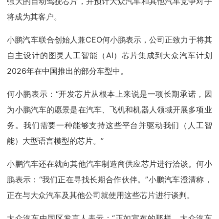
强大的自动驾驶芯片，并预计大众汽车和其他汽车竞争对手
将成为其客户。
小鹏汽车联合创始人兼CEO何小鹏表示，公司正致力于将其
自主设计的图灵人工智能（AI）芯片集成到大众汽车计划
2026年在中国推出的部分车型中。
何小鹏表示：“开发芯片从根本上来说是一项长期承诺，因
为小鹏汽车的愿景是在汽车、飞机和机器人领域开展多项业
务。我们需要一种能够支持这些平台并驱动我们（人工智
能）大型语言模型的芯片。”
小鹏汽车还在就向其他汽车制造商供应芯片进行洽谈。何小
鹏表示：“我们正在寻找长期合作伙伴。”小鹏汽车澄清称，
正在与大众汽车及其他公司就使用这些芯片进行谈判。
大众汽车中国区发言人表示：“正如宣布的那样，大众汽车