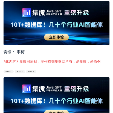
责编： 李梅
*此内容为集微网原创，著作权归集微网所有，爱集微，爱原创
小鹏汽车
大众汽车
图灵芯片