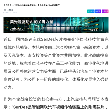
上汽入股，仁芯科技战略轮融资落地，全力推进SerDes规模量产
作者：
爱集微
相关舆情
AI解读
生成海报
6.4w
02-24 07:22
近日，国内高速车载SerDes芯片领先企业仁芯科技宣布完
成战略轮融资。本轮融资由上汽金控联合旗下尚颀资本，以
及天泓资本、奇安投资等产业资本共同加投。此次战略投资
的落地，标志着仁芯科技在产品工程化能力、商业化落地进
展及公司整体运营实力等方面，已获得头部汽车产业资本的
高度认可，为公司下一阶段的规模化、体系化发展注入强劲
动力。
作为本轮战略投资的核心参与方，上汽金控与尚颀资本表
示：“
SerDes是智能网联汽车视频传输链路上的刚需芯片，