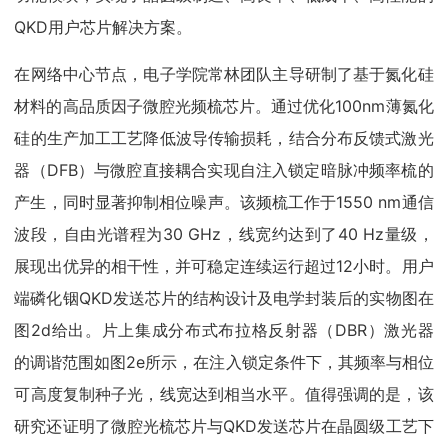
QKD用户芯片解决方案。
在网络中心节点，电子学院常林团队主导研制了基于氮化硅
材料的高品质因子微腔光频梳芯片。通过优化100nm薄氮化
硅的生产加工工艺降低波导传输损耗，结合分布反馈式激光
器（DFB）与微腔直接耦合实现自注入锁定暗脉冲频率梳的
产生，同时显著抑制相位噪声。该频梳工作于1550 nm通信
波段，自由光谱程为30 GHz，线宽约达到了40 Hz量级，
展现出优异的相干性，并可稳定连续运行超过12小时。用户
端磷化铟QKD发送芯片的结构设计及电学封装后的实物图在
图2d给出。片上集成分布式布拉格反射器（DBR）激光器
的调谐范围如图2e所示，在注入锁定条件下，其频率与相位
可高度复制种子光，线宽达到相当水平。值得强调的是，该
研究还证明了微腔光梳芯片与QKD发送芯片在晶圆级工艺下