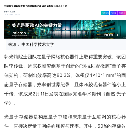
中国科大刷新固态量子存储效率纪录 器件体积同步缩小上千倍
作者：
集小微
相关舆情
AI解读
生成海报
4.9w
02-14 16:42
来源： 中国科学技术大学
郭光灿院士团队在量子网络核心器件上取得重要突破。该团
队李传锋、周宗权研究组基于创新的“阻抗匹配微腔”量子存
储架构，研制出效率高达80.3%、体积仅4×10⁻⁵ mm³的固
态量子存储器，效率创世界纪录，且体积较现有器件缩小上
千倍。该成果2月11日发表在国际知名学术期刊《自然·光子
学》。
光量子存储器是构建量子中继和未来量子互联网的核心器
件，直接决定量子网络的规模与速率。其中，50%的存储效