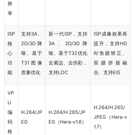
辨
率
ISP
支持3A、
新一代ISP，支持
ISP成像效果再
核
2D/3D降
3A、2D/3D降
提升，支持HD
心
噪、基于
噪、基于T32优化
R/鱼眼矫正、
功
T31图像
去紫边、去伪彩，
双摄拼接融
能
质量优化
支持LDC
合、支持EIS
VP
U
H.264/H.265/
编
H.264/JP
H.264/H.265/JP
JPEG（Hera-v
码
EG
EG（Hera-v1.6）
1.7）
格