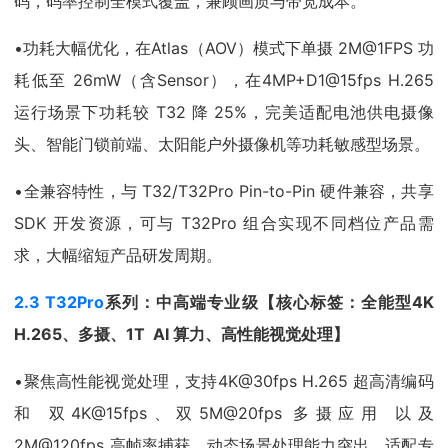
码，码率控制全模式覆盖，兼顾画质与带宽成本。
•功耗大幅优化，在Atlas（AOV）模式下单摄 2M@1FPS 功
耗低至 26mW（含Sensor），在4MP+D1@15fps H.265
运行场景下功耗较 T32 降 25%，完美适配电池供电摄像
头、智能门锁前端、太阳能户外摄像机等功耗敏感型场景。
•全兼容特性，与 T32/T32Pro Pin-to-Pin 硬件兼容，共享
SDK 开发资源，可与 T32Pro 组合实现不同档位产品需
求，大幅缩短产品研发周期。
2.3 T32Pro
系列：
中高端专业级
【核心标签：全能型
4K
H.265
、多摄、
1T AI
算力、高性能视觉处理】
•聚焦高性能视觉处理，支持4K@30fps H.265 超高清编码
和 双4K@15fps、双5M@20fps 多摄应用 以及
2M@120fps 高帧率捕获，动态场景处理能力突出，适配专