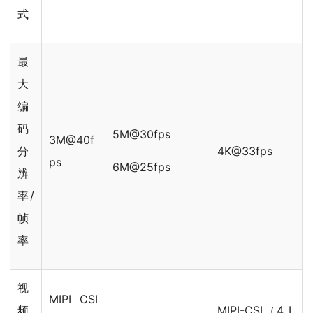
式
最
大
编
码
5M@30fps
3M@40f
分
4K@33fps
ps
6M@25fps
辨
率/
帧
率
视
MIPI CSI
频
MIPI-CSI（4 L