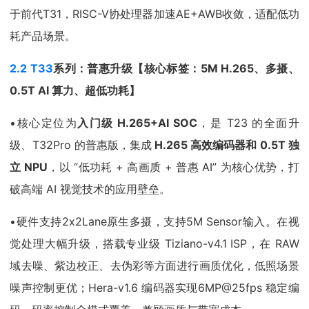
于前代T31，RISC-V协处理器加速AE+AWB收敛，适配低功
耗产品场景。
2.2 T33
系列：普惠升级
【核心标签：
5M H.265
、多摄、
0.5T AI
算力、超低功耗】
•核心定位为
入门级 H.265+AI SOC
，是 T23 的全面升
级、T32Pro 的普惠版，集成
H.265
高效编码器和 0.5T 独
立 NPU
，以 “低功耗 + 高画质 + 普惠 AI” 为核心优势，打
破高端 AI 视觉技术的应用壁垒。
•硬件支持2x2Lane原生多摄，支持5M Sensor输入。在视
觉处理大幅升级，搭载专业级 Tiziano-v4.1 ISP，在 RAW
域去噪、紫边校正、去伪彩等方面进行画质优化，低照场景
噪声控制更优；Hera-v1.6 编码器实现6MP@25fps 稳定编