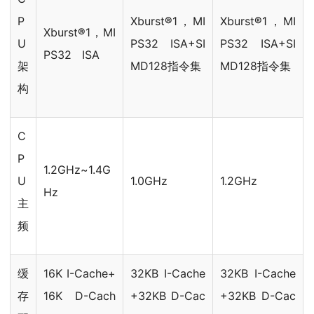
P
Xburst
®
1，MI
Xburst
®
1，MI
Xburst
®
1，MI
U
PS32 ISA+SI
PS32 ISA+SI
PS32 ISA
架
MD128指令集
MD128指令集
构
C
P
1.2GHz~1.4G
U
1.0GHz
1.2GHz
Hz
主
频
缓
16K I-Cache+
32KB I-Cache
32KB I-Cache
存
16K D-Cach
+32KB D-Cac
+32KB D-Cac