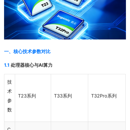
一、核心技术参数对比
1.1
处理器核心与
AI
算力
技
术
T23系列
T33系列
T32Pro系列
参
数
C