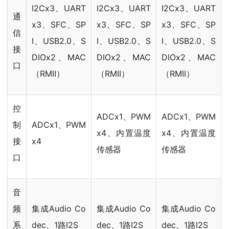
I2Cx3、UART
I2Cx3、UART
I2Cx3、UART
通
x3、SFC、SP
x3、SFC、SP
x3、SFC、SP
信
I、USB2.0、S
I、USB2.0、S
I、USB2.0、S
接
DIOx2、MAC
DIOx2、MAC
DIOx2、MAC
口
（RMII）
（RMII）
（RMII）
控
ADCx1、PWM
ADCx1、PWM
制
ADCx1、PWM
x4、内置温度
x4、内置温度
接
x4
传感器
传感器
口
音
频
集成Audio Co
集成Audio Co
集成Audio Co
系
dec、1路I2S
dec、1路I2S
dec、1路I2S