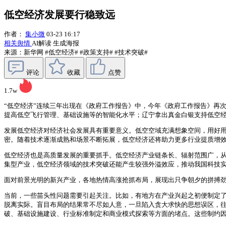
低空经济发展要行稳致远
作者：
集小微
03-23 16:17
相关舆情
AI解读
生成海报
来源：新华网
#低空经济#
#政策支持#
#技术突破#
评论
收藏
点赞
1.7w
“低空经济”连续三年出现在《政府工作报告》中，今年《政府工作报告》再
提高低空飞行管理、基础设施等的智能化水平；辽宁拿出真金白银支持低空
发展低空经济对经济社会发展具有重要意义。低空空域充满想象空间，用好
密。随着技术逐渐成熟和场景不断拓展，低空经济还将助力更多行业提质增
低空经济也是高质量发展的重要抓手。低空经济产业链条长、辐射范围广，
集型产业，低空经济领域的技术突破还能产生较强外溢效应，推动我国科技
面对前景光明的新兴产业，各地热情高涨抢抓布局，展现出只争朝夕的拼搏
当前，一些苗头性问题需要引起关注。比如，有地方在产业兴起之初便制定
脱离实际。盲目布局的结果常不尽如人意，一旦陷入贪大求快的思想误区，
破、基础设施建设、行业标准制定和商业模式探索等方面的堵点。这些制约