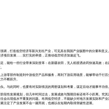
次强调，打造低空经济等新兴支柱产业，可见其在我国产业版图中的分量和意义。
经济项目发展……实打实的举措，正推动低空经济加速起飞。
用足，能给一些行业带来深刻变革：在新疆农田，无人机喷洒农药快速高效；在
效。
从上游零部件制造到中游低空产品和服务，再到下游应用场景，能够带动千行百
实力不断跃升。
劲头。与此同时，也要有对实际情况的周密谋划和考量，谋定后动才能事半功倍
了阶段性发展规划，但几年时间过去，发展成效与预期目标还有不小距离。究其
往往会出现低水平重复的问题。布局低空经济，不能缺少对地方发展实际和产业
因素注定了产业发展不会一蹴而就，也难以在短期内取得突破性进展。