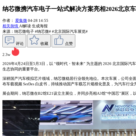
纳芯微携汽车电子一站式解决方案亮相2026北京
作者：
爱集微
04-28 14:55
相关舆情
AI解读
生成海报
来源：纳芯微电子
#纳芯微#
#北京国际汽车展览#
评论
收藏
点赞
2.3w
2026年4月24日至5月3日，以 “领时代・智未来” 为主题的 2026 
生态协同的重要平台。
深耕国产汽车模拟芯片领域，纳芯微稳居行业领先地位。本次车展，公司全面
布车载视频 SerDes 白皮书，持续推动国产车载芯片规模化普及，为汽车
展会期间，纳芯微在B2馆E21设立主展位，并同步亮相A3馆“中国芯”展区，