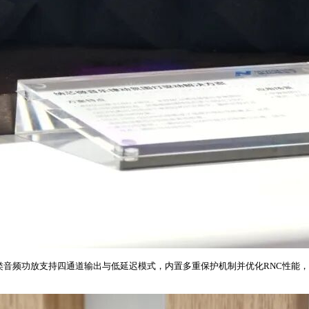
1 D类音频功放支持四通道输出与低延迟模式，内置多重保护机制并优化RNC性能