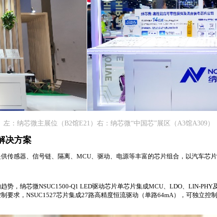
左：纳芯微主展位（B2馆E21）右：纳芯微“中国芯”展区（A3馆A309）
解决方案
供传感器、信号链、隔离、MCU、驱动、电源等丰富的芯片组合，以汽车芯
：
微NSUC1500-Q1 LED驱动芯片单芯片集成MCU、LDO、LIN-PHY及4
求，NSUC1527芯片集成27路高精度恒流驱动（单路64mA），可独立控