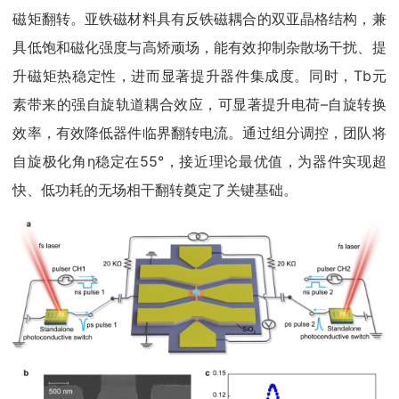
磁矩翻转。亚铁磁材料具有反铁磁耦合的双亚晶格结构，兼
具低饱和磁化强度与高矫顽场，能有效抑制杂散场干扰、提
升磁矩热稳定性，进而显著提升器件集成度。同时，Tb元
素带来的强自旋轨道耦合效应，可显著提升电荷–自旋转换
效率，有效降低器件临界翻转电流。通过组分调控，团队将
自旋极化角η稳定在55°，接近理论最优值，为器件实现超
快、低功耗的无场相干翻转奠定了关键基础。