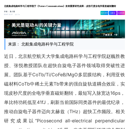
北航集成电路科学与工程学院于《Nature Communications》发表重要研究成果：皮秒尺度全电学垂直磁矩翻转
作者：
集小微
相关舆情
AI解读
生成海报
3.5w
05-07 11:17
来源： 北航集成电路科学与工程学院
近日，北京航空航天大学集成电路科学与工程学院赵巍胜教
授、张悦教授团队在超快自旋电子器件领域取得突破性进
展。团队基于CoTb/Ti/CoFeB/MgO多层膜结构，利用亚铁
磁材料CoTb中稀土元素Tb带来的强自旋轨道耦合效应，实
现皮秒尺度的全电学垂直磁矩翻转，最短写入脉宽达16ps，
单比特功耗低至41fJ，刷新当前国际同类器件的最优纪录，
推动自旋电子器件迈向太赫兹（THz）超快工作频段。相关
研究成果以“Picosecond all-electrical perpendicular