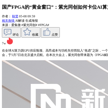
国产FPGA的“黄金窗口”：紫光同创如何卡位AI
作者：
秋贤
05-08 09:59
相关舆情
AI解读
生成海报
来源：爱集微
#紫光同创#
#FPGA#
评论
收藏
点赞
7w
在全球AI算力因GPU供应瓶颈、高昂成本与功耗失控而陷入“焦虑”之际，一
会，于5月7日在北京盛大启航。在本次大会上，紫光同创带来题为《FPGA