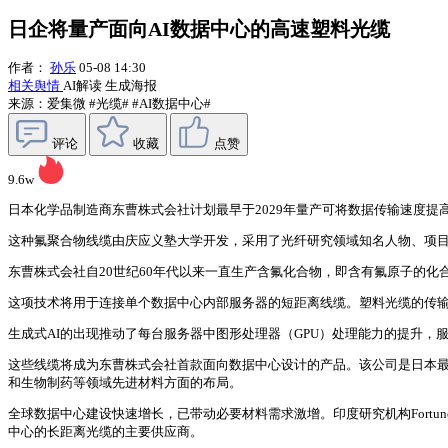
日企将量产面向AI数据中心的高速塑料光缆
作者：
孙乐
05-08 14:30
相关舆情
AI解读
生成海报
来源：爱集微
#光缆#
#AI数据中心#
评论
收藏
点赞
9.6w
日本化学品制造商东曹株式会社计划最早于2029年量产可将数据传输速度
这种氟聚合物线缆由庆应义塾大学开发，采用了光纤研究领域知名人物、项目教授
东曹株式会社自20世纪60年代以来一直生产含氟化合物，即含有氟原子的
这项技术将用于连接单个数据中心内部服务器的短距离线缆。塑料光缆的传输
生成式AI的出现推动了每台服务器中图形处理器（GPU）处理能力的提升
这些线缆将成为东曹株式会社首款面向数据中心设计的产品。该公司是日本
和生物制药等领域先进材料方面的布局。
全球数据中心建设快速增长，已带动必要材料需求激增。印度研究机构Fortune Bu
中心的长距离光缆的主要供应商。