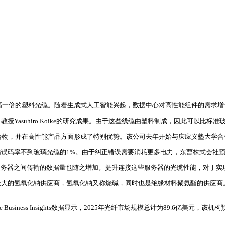
提高一倍的塑料光缆。随着生成式人工智能兴起，数据中心对高性能组件的需求
Yasuhiro Koike的研究成果。由于这些线缆由塑料制成，因此可以比标
化合物，并在高性能产品方面形成了特别优势。该公司去年开始与庆应义塾大学
误码率不到玻璃光缆的1%。由于纠正错误需要消耗更多电力，东曹株式会社
，服务器之间传输的数据量也随之增加。提升连接这些服务器的光缆性能，对于实
最大的氢氧化钠供应商，氢氧化钠又称烧碱，同时也是绝缘材料聚氨酯的供应商
siness Insights数据显示，2025年光纤市场规模总计为89.6亿美元，