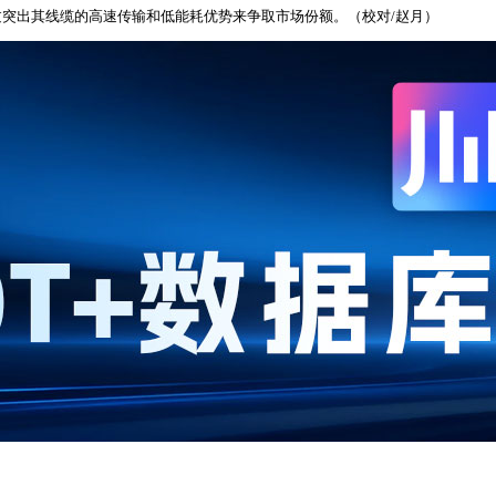
突出其线缆的高速传输和低能耗优势来争取市场份额。（校对/赵月）