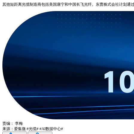
其他短距离光缆制造商包括美国康宁和中国长飞光纤。东曹株式会社计划通过
责编：
李梅
来源：爱集微
#光缆#
#AI数据中心#