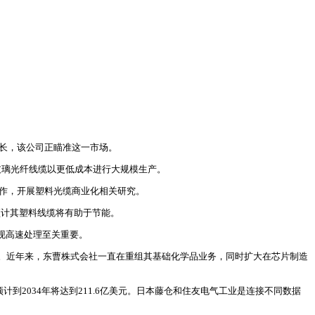
增长，该公司正瞄准这一市场。
准玻璃光纤线缆以更低成本进行大规模生产。
合作，开展塑料光缆商业化相关研究。
预计其塑料线缆将有助于节能。
现高速处理至关重要。
。近年来，东曹株式会社一直在重组其基础化学品业务，同时扩大在芯片制造
该机构预计到2034年将达到211.6亿美元。日本藤仓和住友电气工业是连接不同数据