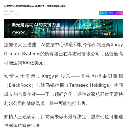
AI数据中心零部件制造商Xnrgy酝酿出售，估值或达100亿美元
作者：
张杰
相关舆情
AI解读
生成海报
1.5w
06-04 10:11
据知情人士透露，AI数据中心供暖和制冷部件制造商Xnrgy
Climate Systems的所有者正在考虑出售该公司，估值最高
可能达到100亿美元。
知情人士表示，Xnrgy的股东——其中包括由贝莱德
（BlackRock）与淡马锡控股（Temasek Holdings）共同
成立的合资企业——正与顾问合作，评估这家总部位于蒙特
利尔公司的战略选项，其中可能包括出售。
知情人士还表示，目前尚未做出最终决定，股东们也可能选
择继续持有该业务。