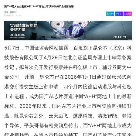
国产AI芯片企业密集冲刺“A+H”两地上市 资本加持产业迎新热潮
作者：
陈炳欣
相关舆情
AI解读
生成海报
7.3w
05-09 16:22
5月7日，中国证监会网站披露，百度旗下昆仑芯（北京）科
技股份有限公司于4月29日在北京证监局办理上市辅导备案
登记，拟首次公开发行股票并在科创板上市，辅导券商为中
金公司。此前，昆仑芯已在2026年1月1日通过保密形式向
港交所提交主板上市申请，四个月内接连启动港股与科创板
上市进程，成为国产AI芯片赛道冲刺“A+H”两地上市的最新
标杆。2026年以来，国内AI芯片行业上市融资热潮持续升
温，除昆仑芯之外，云天励飞、燧原科技、清微智能、瀚博
半导体、平头哥都有相关消息传出，而“A+H”两地上市成为
行业新趋势。在资本市场的加持下，国产AI芯片产业正迎来