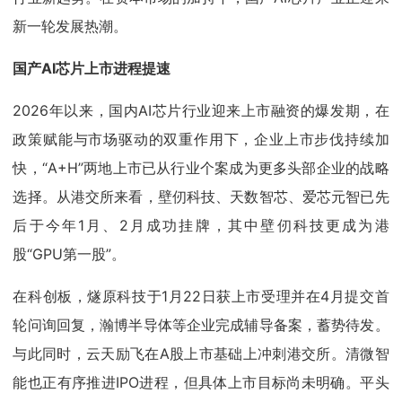
新一轮发展热潮。
国产AI芯片上市进程提速
2026年以来，国内AI芯片行业迎来上市融资的爆发期，在
政策赋能与市场驱动的双重作用下，企业上市步伐持续加
快，“A+H”两地上市已从行业个案成为更多头部企业的战略
选择。从港交所来看，壁仞科技、天数智芯、爱芯元智已先
后于今年1月、2月成功挂牌，其中壁仞科技更成为港
股“GPU第一股”。
在科创板，燧原科技于1月22日获上市受理并在4月提交首
轮问询回复，瀚博半导体等企业完成辅导备案，蓄势待发。
与此同时，云天励飞在A股上市基础上冲刺港交所。清微智
能也正有序推进IPO进程，但具体上市目标尚未明确。平头