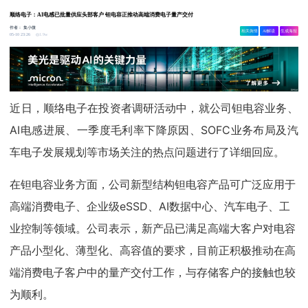
顺络电子：AI电感已批量供应头部客户 钽电容正推动高端消费电子量产交付
作者：
集小微
相关舆情
AI解读
生成海报
1.9w
05-10 23:26
近日，顺络电子在投资者调研活动中，就公司钽电容业务、
AI电感进展、一季度毛利率下降原因、SOFC业务布局及汽
车电子发展规划等市场关注的热点问题进行了详细回应。
在钽电容业务方面，公司新型结构钽电容产品可广泛应用于
高端消费电子、企业级eSSD、AI数据中心、汽车电子、工
业控制等领域。公司表示，新产品已满足高端大客户对电容
产品小型化、薄型化、高容值的要求，目前正积极推动在高
端消费电子客户中的量产交付工作，与存储客户的接触也较
为顺利。