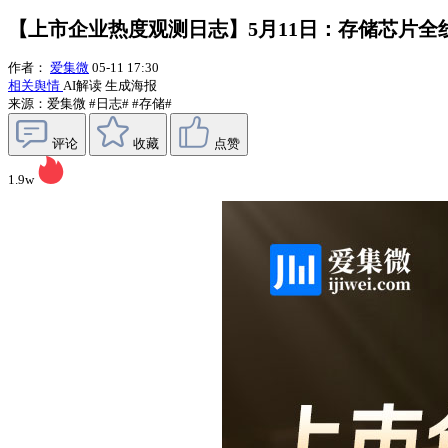
【上市企业热度观测日志】5月11日：存储芯片
作者：
爱集微
05-11 17:30
相关舆情
AI解读
生成海报
来源：爱集微
#日志#
#存储#
评论
收藏
点赞
1.9w