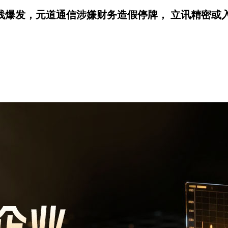
全线爆发，元道通信涉嫌财务造假停牌， 立讯精密或