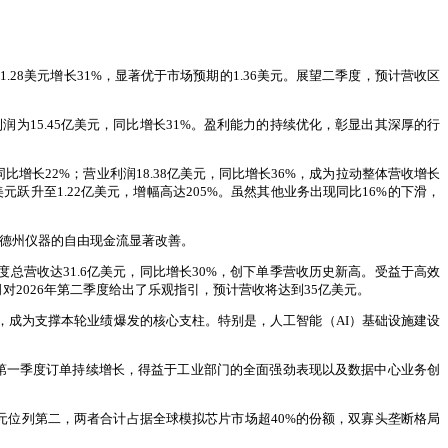
1.28美元增长31%，显著优于市场预期的1.36美元。展望二季度，预计营收区
润为15.45亿美元，同比增长31%。盈利能力的持续优化，彰显出其深厚的行
比增长22%；营业利润18.38亿美元，同比增长36%，成为拉动整体营收增长
0万美元跃升至1.22亿美元，增幅高达205%。虽然其他业务出现同比16%的下滑，
放，德州仪器的自由现金流显著改善。
季度总营收达31.6亿美元，同比增长30%，创下单季营收历史新高。受益于高效
对2026年第二季度给出了乐观指引，预计营收将达到35亿美元。
，成为支撑本轮业绩爆发的核心支柱。特别是，人工智能（AI）基础设施建设
o则指出，第一季度订单持续增长，得益于工业部门的全面强劲表现以及数据中心业务创
美元位列第二，两者合计占据全球模拟芯片市场超40%的份额，双寡头垄断格局