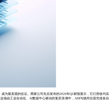
，成为最直观的佐证。两家公司先后发布的2026年Q1财报显示，它们营收均实
这场由工业自动化、AI数据中心驱动的复苏浪潮中，ADI与德州仪器凭借各自