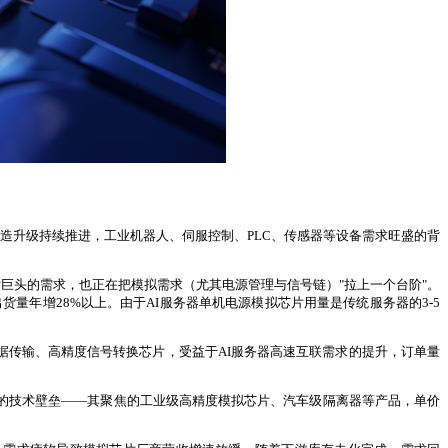
造升级持续推进，工业机器人、伺服控制、PLC、传感器等设备需求旺盛的背
片巨头的需求，也正在把模拟需求（尤其电源管理与信号链）"拉上一个台阶"。
服务器）出货量年增28%以上。由于AI服务器单机电源模拟芯片用量是传统服务器的3-5
据传输、高精度信号转换芯片，受益于AI服务器高速互联需求的提升，订单量
厚的技术壁垒——其聚焦的工业级高精度模拟芯片、汽车级隔离器等产品，单价