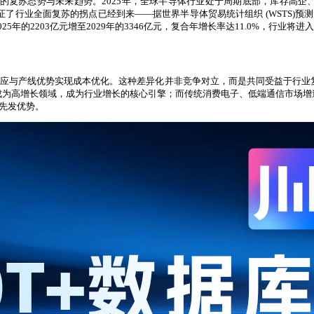
的复苏态势与未来趋势。2025年，全球半导体行业处于周期底部，库存高
证了行业全面复苏的拐点已经到来——据世界半导体贸易统计组织 (WSTS)预测，
的2203亿元增至2029年的3346亿元，复合年增长率达11.0%，行业将
效应与产线优势实现成本优化。这种差异化并非竞争对立，而是共同受益于行业
成为高增长领域，成为行业增长的核心引擎；而传统消费电子、低端通信市场
据先发优势。