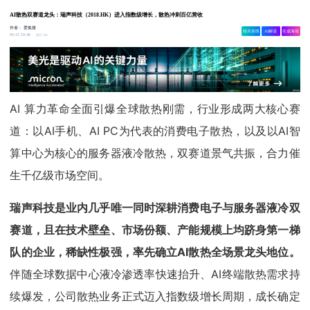
AI散热双赛道龙头：瑞声科技（2018.HK）进入指数级增长，散热冲刺百亿营收
作者：
爱集微
相关舆情
AI解读
生成海报
2.3w
05-15 10:36
AI 算力革命全面引爆全球散热刚需，行业形成两大核心赛
道：以AI手机、AI PC为代表的消费电子散热，以及以AI智
算中心为核心的服务器液冷散热，双赛道景气共振，合力催
生千亿级市场空间。
瑞声科技是业内几乎唯一同时深耕消费电子与服务器液冷双
赛道，且在技术壁垒、市场份额、产能规模上均跻身第一梯
队的企业，稀缺性极强，率先确立AI散热全场景龙头地位。
伴随全球数据中心液冷渗透率快速抬升、AI终端散热需求持
续爆发，公司散热业务正式迈入指数级增长周期，成长确定