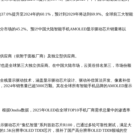
提升至2024年的60.1%，预计到2029年将达到69.9%。全球前三大智能
分市场的45.2%。预计中国大陆智能手机AMOLED显示驱动芯片销量将以
芯片供应商（依附于面板厂商）及独立型供应商。
，同时也是全球第三大独立供应商。在中国大陆市场，云英谷排名第三，市场份额
一体全栈显示驱动技术，涵盖显示驱动芯片设计、驱动补偿算法开发、像素补偿
24年销售量已超5000万颗。其在全球所有智能手机品牌的AMOLED显示
Omdia数据，2025年OLED在全球TOP10手机厂商需求总量中的渗透率
示驱动芯片“集忆智显”系列首款芯片R100，已通过多轮可靠性测试，满足大
K分辨率OLED TDDI芯片，填补了国产高分辨率OLED TDDI领域的空