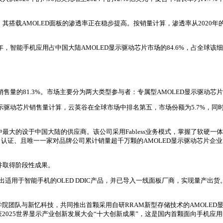
AMOLED面板的渗透率正在稳步提高。按销量计算，渗透率从2020年的37.0%
年，智能手机应用占中国大陆AMOLED显示驱动芯片市场的84.6%，占全球该细
总销售量的81.3%。市场主要分为两大类型参与者：专属型AMOLED显示驱动
D显示驱动芯片销售量计算，云英谷在全球市场中排名第五，市场份额为5.7%
中最大的设于中国大陆的供应商。该公司采用Fabless业务模式，掌握了软硬
、且唯一一家对品牌公司累计销量超千万颗的AMOLED显示驱动芯片企业，20
并取得阶段性成果。
于智能手机的OLED DDIC产品，并已导入一线面板厂商，实现量产出货。根据
院团队与新忆科技，共同推出首颗采用自研RRAM新型存储技术的AMOLED显
2025世界显示产业创新发展大会“十大创新成果”，这是国内首颗面向手机应用的1.5