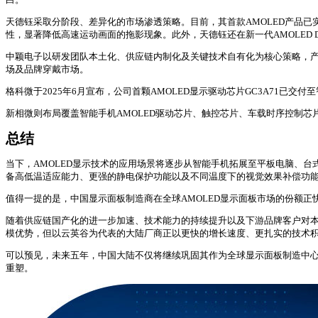
天德钰采取分阶段、差异化的市场渗透策略。目前，其首款AMOLED产品已
性，显著降低高速运动画面的拖影现象。此外，天德钰还在新一代AMOLED
中颖电子以研发团队本土化、供应链内制化及关键技术自有化为核心策略，
场及品牌穿戴市场。
格科微于2025年6月宣布，公司首颗AMOLED显示驱动芯片GC3A71已交
新相微则布局覆盖智能手机AMOLED驱动芯片、触控芯片、车载时序控制芯
总结
当下，AMOLED显示技术的应用场景将逐步从智能手机拓展至平板电脑、
备高低温适应能力、更强的静电保护功能以及不同温度下的视觉效果补偿功
值得一提的是，中国显示面板制造商在全球AMOLED显示面板市场的份额正快速
随着供应链国产化的进一步加速、技术能力的持续提升以及下游品牌客户对本
模优势，但以云英谷为代表的大陆厂商正以更快的增长速度、更扎实的技术
可以预见，未来五年，中国大陆不仅将继续巩固其作为全球显示面板制造中心的
重塑。