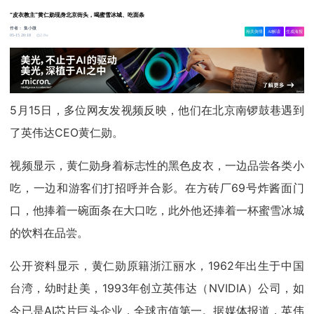
“皮衣教主”黄仁勋现身北京街头，喝蜜雪冰城、吃面条
作者：
集小微
相关舆情
AI解读
生成海报
2.8w
05-15 20:18
5月15日，多位网友发视频反映，他们在北京南锣鼓巷遇到
了英伟达CEO黄仁勋。
视频显示，黄仁勋身着标志性的黑色皮衣，一边品尝各类小
吃，一边和游客们打招呼并合影。在方砖厂69号炸酱面门
口，他捧着一碗面条在大口吃，此外他还捧着一杯蜜雪冰城
的饮料在品尝。
公开资料显示，黄仁勋原籍浙江丽水，1962年出生于中国
台湾，幼时赴美，1993年创立英伟达（NVIDIA）公司，如
今已是AI芯片巨头企业，全球市值第一。据媒体报道，英伟