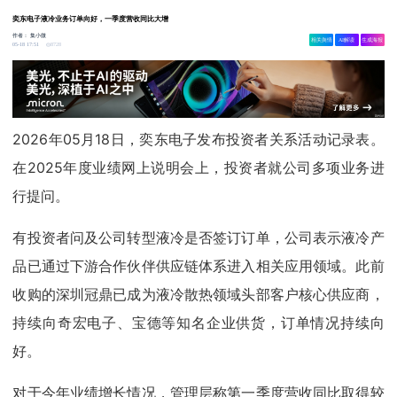
奕东电子液冷业务订单向好，一季度营收同比大增
作者：
集小微
相关舆情
AI解读
生成海报
8728
05-18 17:51
2026年05月18日，奕东电子发布投资者关系活动记录表。
在2025年度业绩网上说明会上，投资者就公司多项业务进
行提问。
有投资者问及公司转型液冷是否签订订单，公司表示液冷产
品已通过下游合作伙伴供应链体系进入相关应用领域。此前
收购的深圳冠鼎已成为液冷散热领域头部客户核心供应商，
持续向奇宏电子、宝德等知名企业供货，订单情况持续向
好。
对于今年业绩增长情况，管理层称第一季度营收同比取得较