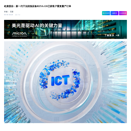
屹唐股份：新一代干法刻蚀设备RENA-E®已获客户重复量产订单
作者：
日新
相关舆情
AI解读
生成海报
1.5w
05-18 18:20