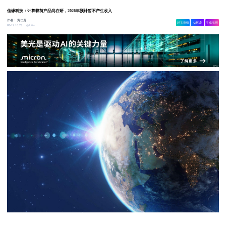
佳缘科技：计算载荷产品尚在研，2026年预计暂不产生收入
作者：
黄仁贵
相关舆情
AI解读
生成海报
1.6w
05-19 10:23