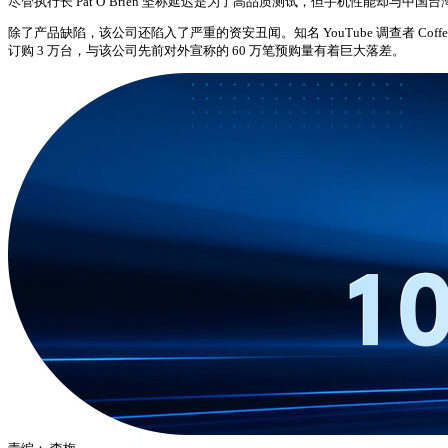
尽管执行长 Pat O’Brien 坚称延迟是为了高品质测试，但手机性能却与中国台湾
除了产品缺陷，该公司还陷入了严重的资安丑闻。知名 YouTube 调查者 Co
订购 3 万台，与该公司先前对外宣称的 60 万笔预购量有着巨大落差。