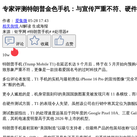
专家评测特朗普金色手机：与宣传严重不符、硬件
作者：
爱集微
05-28 17:43
相关舆情
AI解读
生成海报
来源：钜亨网
#特朗普手机#
#处理器#
评论
收藏
点赞
10w
特朗普手机 (Trump Mobile T1) 在延迟长达 9 个月后，终于在 
致形象严重不符，更像是一款挂着爱国名号的过时科技产品。
多位评论者发现，T1 手机的实机与最初类似 iPhone 16 Pro 的宣传图像“
末”般的色调。
更令人尴尬的是，机身背面刻印的美国国旗图案竟被发现只有 11 条横纹，而
在硬件测试方面，T1 的表现令人失望。虽然该公司在行销中将其定位为旗舰级设备，但 Geek
测试数据指出，T1 的处理速度远落后于同年度的 Google Pixel 10A、三星 Gala
底，其耗电速度明显高于其他 2026 年上市的机型。
特朗普手机最初宣称“美国制造”以吸引支持者，但最终产品的包装却改称“以