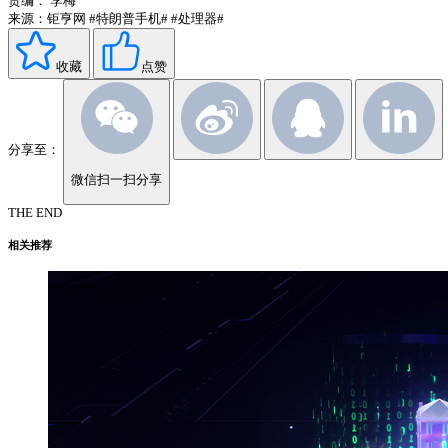
责编：
李梅
来源：钜亨网
#特朗普手机#
#处理器#
收藏
点赞
分享至：
微信扫一扫分享
THE END
相关推荐