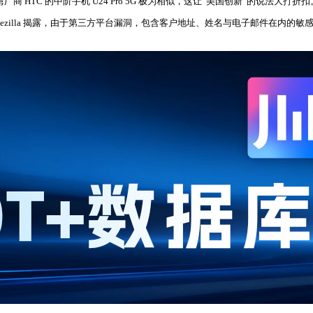
厂商 HTC 的中阶手机 U24 Pro 5G 极为相似，这让“美国创新”的说法大打折扣
ffeezilla 揭露，由于第三方平台漏洞，包含客户地址、姓名与电子邮件在内的