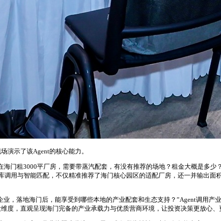
演示了该Agent的核心能力。
在海门租3000平厂房，需要带蒸汽配套，有没有推荐的场地？租金大概是多少
数据库调用与智能匹配，不仅精准推荐了海门核心园区的适配厂房，还一并输出
企业，落地海门后，能享受到哪些本地的产业配套和生态支持？”Agent调用
大维度，直观呈现海门完备的产业承载力与优质营商环境，让投资决策更放心、