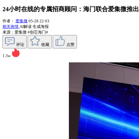
24小时在线的专属招商顾问：海门联合爱集微推出“投
作者：
爱集微
05-28 22:03
相关舆情
AI解读
生成海报
来源：爱集微
#创芯海门#
评论
收藏
点赞
1.3w