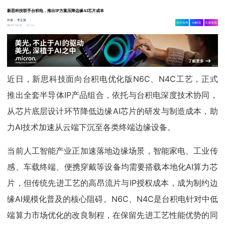
新思科技联手台积电，推出IP方案压降边缘AI芯片成本
作者：
李正操
相关舆情
AI解读
生成海报
1.9w
06-01 14:31
近日，新思科技面向台积电优化版N6C、N4C工艺，正式
推出全套半导体IP产品组合，依托与台积电深度技术协同，
从芯片底层设计环节降低边缘AI芯片的研发与制造成本，助
力AI技术加速从云端下沉至各类终端边缘设备。
当前人工智能产业正加速落地边缘场景，智能家电、工业传
感、车载终端、便携穿戴等设备均需要搭载本地化AI算力芯
片，但传统先进工艺的高昂流片与IP授权成本，成为制约边
缘AI规模化普及的核心阻碍。N6C、N4C是台积电针对中低
端算力市场优化的改良制程，在保留先进工艺性能优势的同