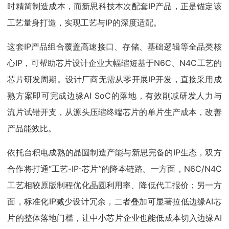
时精简制造成本，而新思科技本次配套IP产品，正是锚定该
工艺量身打造，实现工艺与IP的深度适配。
这套IP产品组合覆盖高速接口、存储、基础逻辑等全品类核
心IP，可帮助芯片设计企业大幅缩短基于N6C、N4C工艺的
芯片研发周期。设计厂商无需从零开展IP开发，直接采用成
熟方案即可完成边缘AI SoC的落地，有效削减研发人力与
流片试错开支，从源头压缩终端芯片的单片生产成本，改善
产品能效比。
依托台积电成熟的晶圆制造产能与新思完备的IP生态，双方
合作将打通“工艺-IP-芯片”的降本链路。一方面，N6C/N4C
工艺相较原版制程优化晶圆利用率、降低代工报价；另一方
面，标准化IP减少设计冗余，二者叠加可显著拉低边缘AI芯
片的整体落地门槛，让中小芯片企业也能低成本切入边缘AI