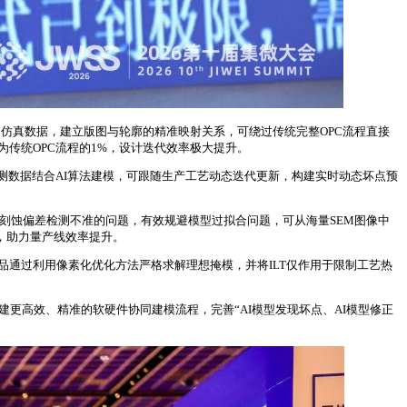
学习海量OPC仿真数据，建立版图与轮廓的精准映射关系，可绕过传统完整OPC流程直接
度为传统OPC流程的1%，设计迭代效率极大提升。
基于SEM量测数据结合AI算法建模，可跟随生产工艺动态迭代更新，构建实时动态坏点预
寸表精度衰减、刻蚀偏差检测不准的问题，有效规避模型过拟合问题，可从海量SEM图像中
数，助力量产线效率提升。
难题。产品通过利用像素化优化方法严格求解理想掩模，并将ILT仅作用于限制工艺热
，搭建更高效、精准的软硬件协同建模流程，完善“AI模型发现坏点、AI模型修正