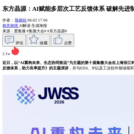
东方晶源：AI赋能多层次工艺反馈体系 破解先进
作者：
陈炳欣
06-02 17:06
相关舆情
AI解读
生成海报
来源：爱集微
#集微大会#
#东方晶源#
评论
收藏
点赞
2.1w
近日，以“AI重构未来、生态协同致远”为主题的第十届集微大会在上海张江科
反馈体系，助力良率提升》的主题演讲
，并与EDA、IP以及工业软件领域