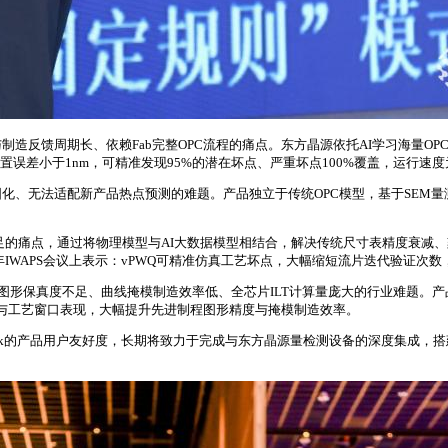
，用于解决传统设计与制造反馈周期长、依赖Fab完整OPC流程的痛点。东方晶源依托AI
置误差小于1nm，可精准发现95%的潜在坏点、严重坏点100%覆盖，运行速
用于破解传统OPC模型固化、无法适配新产品热点预测的难题。产品独立于传统OPC模型，
）针对先进制程刻蚀阶段精度不足的痛点，通过将物理模型与AI大数据模型相结合，解决传统尺
年IWAPS会议上表示：vPWQ可精准仿真工艺坏点，大幅缩短流片迭代验证次
攻克传统OPC图形保真度不足、曲线掩模制造效率低、全芯片ILT计算量庞大的行业
深与工艺窗口表现，大幅提升先进制程图形精度与掩模制造效率。
l Mask的产品用户友好度，长期将致力于完成与东方晶源量检测设备的深度集成