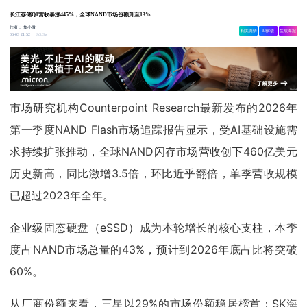
长江存储Q1营收暴涨445%，全球NAND市场份额升至13%
作者：
集小微
相关舆情
AI解读
生成海报
3.3w
06-03 21:52
市场研究机构Counterpoint Research最新发布的2026年
第一季度NAND Flash市场追踪报告显示，受AI基础设施需
求持续扩张推动，全球NAND闪存市场营收创下460亿美元
历史新高，同比激增3.5倍，环比近乎翻倍，单季营收规模
已超过2023年全年。
企业级固态硬盘（eSSD）成为本轮增长的核心支柱，本季
度占NAND市场总量的43%，预计到2026年底占比将突破
60%。
从厂商份额来看，三星以29%的市场份额稳居榜首；SK海