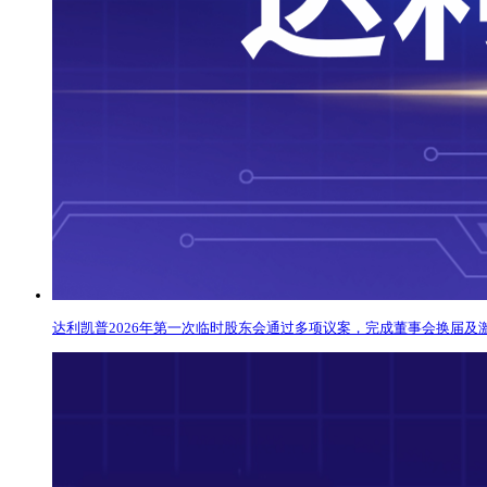
达利凯普2026年第一次临时股东会通过多项议案，完成董事会换届及