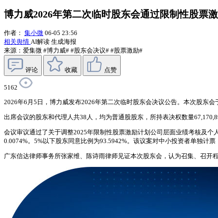
博力威2026年第二次临时股东会通过限制性股票
作者：
集小微
06-05 23:56
相关舆情
AI解读
生成海报
来源：爱集微
#博力威#
#股东会决议#
#股票激励#
评论
收藏
点赞
5162
2026年6月5日，博力威发布2026年第二次临时股东会决议公告。本次
出席会议的股东和代理人共38人，均为普通股股东，所持表决权数量67,170,
会议审议通过了关于调整2025年限制性股票激励计划公司层面业绩考核及个人层面绩效
0.0074%。5%以下股东同意比例为93.5942%。该议案对中小投资者单
广东信达律师事务所张家维、陈诗雨律师见证本次股东会，认为召集、召开