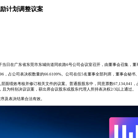
激励计划调整议案
股东会于当日在广东省东莞市东城街道同欢路6号公司会议室召开，由董事会召集
896，占公司表决权数量的66.6109%。公司在任5名董事全部列席，董事会
考核并修订相关文件的议案。普通股股东中，同意票数67,134,041，占比99.9
独计票，且为特别决议议案，获出席会议股东或股东代理人所持表决权2/3以上通过。
程序及表决结果合法有效。