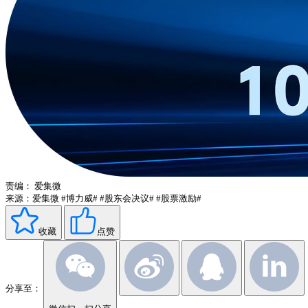
责编：
爱集微
来源：爱集微
#博力威#
#股东会决议#
#股票激励#
收藏
点赞
分享至：