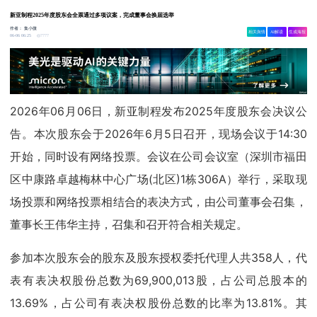
新亚制程2025年度股东会全票通过多项议案，完成董事会换届选举
作者：
集小微
相关舆情
AI解读
生成海报
7777
06-06 06:25
2026年06月06日，新亚制程发布2025年度股东会决议公
告。本次股东会于2026年6月5日召开，现场会议于14:30
开始，同时设有网络投票。会议在公司会议室（深圳市福田
区中康路卓越梅林中心广场(北区)1栋306A）举行，采取现
场投票和网络投票相结合的表决方式，由公司董事会召集，
董事长王伟华主持，召集和召开符合相关规定。
参加本次股东会的股东及股东授权委托代理人共358人，代
表有表决权股份总数为69,900,013股，占公司总股本的
13.69%，占公司有表决权股份总数的比率为13.81%。其