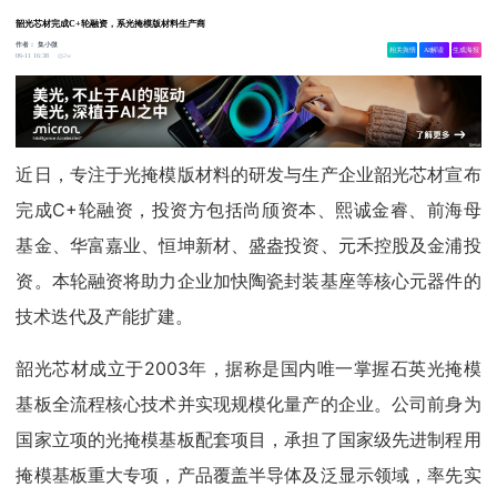
韶光芯材完成C+轮融资，系光掩模版材料生产商
作者：
集小微
相关舆情
AI解读
生成海报
2w
06-11 16:38
近日，专注于光掩模版材料的研发与生产企业韶光芯材宣布
完成C+轮融资，投资方包括尚颀资本、熙诚金睿、前海母
基金、华富嘉业、恒坤新材、盛盎投资、元禾控股及金浦投
资。本轮融资将助力企业加快陶瓷封装基座等核心元器件的
技术迭代及产能扩建。
韶光芯材成立于2003年，据称是国内唯一掌握石英光掩模
基板全流程核心技术并实现规模化量产的企业。公司前身为
国家立项的光掩模基板配套项目，承担了国家级先进制程用
掩模基板重大专项，产品覆盖半导体及泛显示领域，率先实