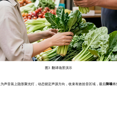
图3 翻译场景演示
像为声音装上隐形聚光灯，动态锁定声源方向，收束有效拾音区域，最后
降噪
将