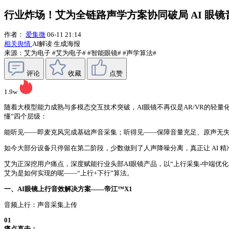
行业炸场！艾为全链路声学方案协同破局 AI 眼镜
作者：
爱集微
06-11 21:14
相关舆情
AI解读
生成海报
来源：艾为电子
#艾为电子#
#智能眼镜#
#声学算法#
评论
收藏
点赞
1.9w
随着大模型能力成熟与多模态交互技术突破，AI眼镜不再仅是AR/VR的轻量
懂”四个层级：
能听见——即麦克风完成基础声音采集；听得见——保障音量充足、原声无失真
如今大部分设备只停留在第二阶段，少数做到了人声降噪分离，真正让 AI 
艾为正深挖用户痛点，深度赋能行业头部AI眼镜产品，以“上行采集-中端优化
艾为是如何实现的呢——“上行+下行”算法。
一、AI眼镜上行音效解决方案——帝江™X1
音频上行：声音采集上传
01
痛点直击：