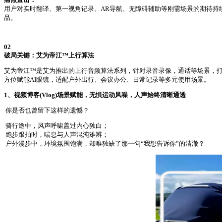
用户对实时翻译、第一视角记录、AR导航、无障碍辅助等刚需场景的期待持续
品。
02
破局关键：艾为帝江™上行算法
艾为帝江™是艾为推出的上行音频算法系列，针对录音录像，通话等场景，
方位赋能AI眼镜，适配户外出行、会议办公、日常记录等多元使用场景。
1、
视频博客(Vlog)场景赋能，无惧运动风噪，人声始终清晰通透
你是否也曾留下这样的遗憾？
骑行途中，风声呼啸盖过内心独白；
跑步跟拍时，喘息与人声混沌难辨；
户外漫步中，环境氛围饱满，却唯独缺了那一句“我想告诉你”的清澈？