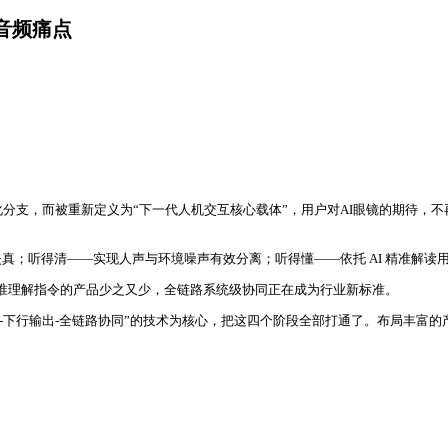
音频痛点
化分支，而被重新定义为“下一代人机交互核心载体”，用户对AI眼镜的期待，
；听得清——实现人声与环境噪声有效分离；听得懂——依托 AI 精准解读
精准理解指令的产品少之又少，全链路系统级协同正在成为行业新标准。
-下行输出-全链路协同”的技术为核心，把这四个阶段全部打通了。布局丰富的产品