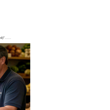
d)”……