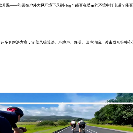
升温——能否在户外大风环境下录制vlog？能否在嘈杂的环境中打电话？能
打造多套解决方案，涵盖风噪算法、环绕声、降噪、回声消除、波束成形等核心