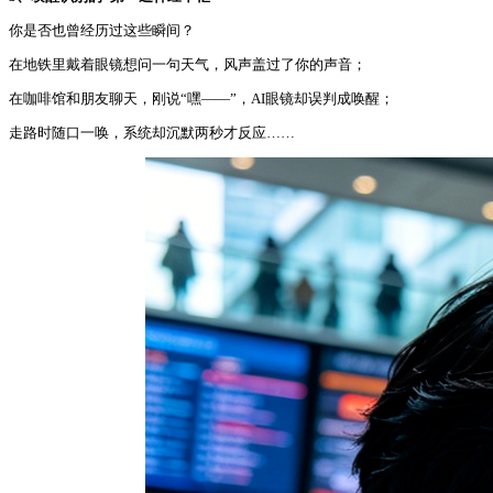
你是否也曾经历过这些瞬间？
在地铁里戴着眼镜想问一句天气，风声盖过了你的声音；
在咖啡馆和朋友聊天，刚说“嘿——”，AI眼镜却误判成唤醒；
走路时随口一唤，系统却沉默两秒才反应……