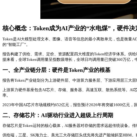
核心概念：Token成为AI产业的“水电煤”，硬件
Token是AI大模型处理文本、图像、语音等信息的最小离散单元，也是衡量A
的“智能工厂”。
报告构建了供给、需求、定价、资源配置四大维度的Token经济学体系。供给
据来看，全球Token调用量呈指数级增长，全球日均调用量已突破360万亿，
一、全产业链分层：硬件是Token产业的根基
报告将Token产业链划分为上游硬件层、中游算力服务层、下游应用层三大层
上游算力硬件基座包含AI芯片、存储、服务器、高速互联、散热系统等。AI芯
率。
2023年中国AI芯片市场规模约652亿元，报告预计2026年将突破1600亿
二、存储芯片：AI驱动行业进入超级上行周期
存储芯片是Token运转的核心载体，AI服务器对存储的需求远超传统设备。传
供给端，三星、SK海力士、美光三大存储巨头优先将先进产能倾斜至HBM