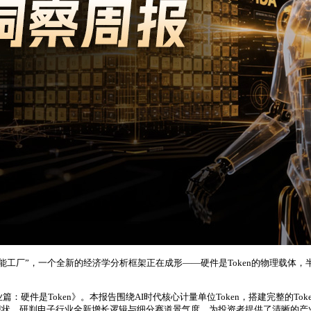
n的“智能工厂”，一个全新的经济学分析框架正在成形——硬件是Token的物理载
：硬件是Token》。本报告围绕AI时代核心计量单位Token，搭建完整的To
现状，研判电子行业全新增长逻辑与细分赛道景气度，为投资者提供了清晰的产