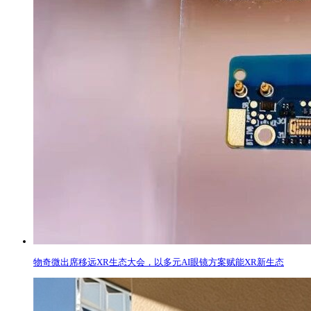
物奇微出席移远XR生态大会，以多元AI眼镜方案赋能XR新生态