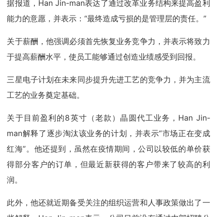
据报道，Han Jin-man表达了通过改革业务结构来提高盈利
能力的意愿，并表示：“最终造成亏损的是管理层的责任。”
关于薪酬，他强调必须首先恢复业务竞争力，并表示将致力
于提高薪酬水平，使员工能够通过创造业绩感受到回报。
三星电子计划在未来同步提升先进工艺的竞争力，并为主流
工艺的业务奠定基础。
关于目前盈利的8英寸（老款）晶圆代工业务，Han Jin-
man解释了逐步淘汰该业务的计划，并表示“市场正在变成
红海”。他还提到，虽然在疫情期间，公司以较低的单价获
得部分客户的订单，但最近新获得的客户带来了较高的利
润。
此外，他还就近期备受关注的组织运营和人事政策做出了一