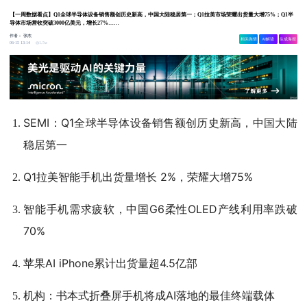
【一周数据看点】Q1全球半导体设备销售额创历史新高，中国大陆稳居第一；Q1拉美市场荣耀出货量大增75%；Q1半
导体市场营收突破3000亿美元，增长27%……
作者：
张杰
相关舆情
AI解读
生成海报
1.5w
06-15 13:14
SEMI：Q1全球半导体设备销售额创历史新高，中国大陆
稳居第一
Q1拉美智能手机出货量增长 2%，荣耀大增75%
智能手机需求疲软，中国G6柔性OLED产线利用率跌破
70%
苹果AI iPhone累计出货量超4.5亿部
机构：书本式折叠屏手机将成AI落地的最佳终端载体