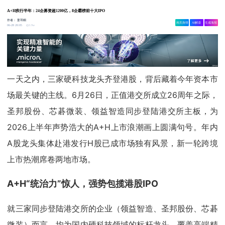
A+H疾行半年：24企募资超1200亿，8企霸榜前十大IPO
作者：
姜羽桐
相关舆情
AI解读
生成海报
3.9w
06-28 20:05
一天之内，三家硬科技龙头齐登港股，背后藏着今年资本市
场最关键的主线。6月26日，正值港交所成立26周年之际，
圣邦股份、芯碁微装、领益智造同步登陆港交所主板，为
2026上半年声势浩大的A+H上市浪潮画上圆满句号。年内
A股龙头集体赴港发行H股已成市场独有风景，新一轮跨境
上市热潮席卷两地市场。
A+H“统治力”惊人，强势包揽港股IPO
就三家同步登陆港交所的企业（领益智造、圣邦股份、芯碁
微装）而言，均为国内硬科技领域的标杆龙头，覆盖高端精