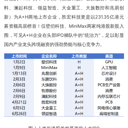
料、澜起科技、领益智造、大金重工、大族数控和兆易创
新）为A+H两地上市企业，胜宏科技更是以231.35亿港元
募资额高居榜首！仅壁仞科技、MiniMax两家纯港股新股入
围，可见A+H企业在头部IPO梯队中的“统治力”，足以彰显
国内产业龙头跨境融资的强劲势能与核心竞争力。