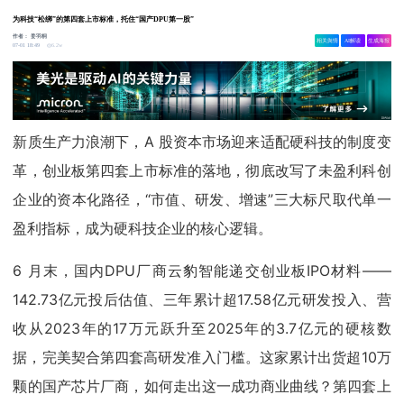
为科技“松绑”的第四套上市标准，托住“国产DPU第一股”
作者：
姜羽桐
相关舆情
AI解读
生成海报
6.2w
07-01 18:49
新质生产力浪潮下，A 股资本市场迎来适配硬科技的制度变
革，创业板第四套上市标准的落地，彻底改写了未盈利科创
企业的资本化路径，“市值、研发、增速”三大标尺取代单一
盈利指标，成为硬科技企业的核心逻辑。
6 月末，国内DPU厂商云豹智能递交创业板IPO材料——
142.73亿元投后估值、三年累计超17.58亿元研发投入、营
收从2023年的17万元跃升至2025年的3.7亿元的硬核数
据，完美契合第四套高研发准入门槛。这家累计出货超10万
颗的国产芯片厂商，如何走出这一成功商业曲线？第四套上