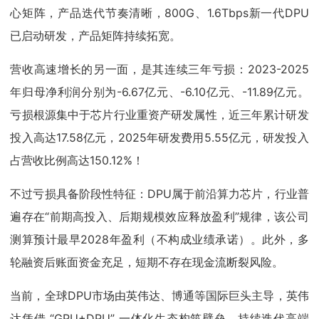
心矩阵，产品迭代节奏清晰，800G、1.6Tbps新一代DPU
已启动研发，产品矩阵持续拓宽。
营收高速增长的另一面，是其连续三年亏损：2023-2025
年归母净利润分别为-6.67亿元、-6.10亿元、-11.89亿元。
亏损根源集中于芯片行业重资产研发属性，近三年累计研发
投入高达17.58亿元，2025年研发费用5.55亿元，研发投入
占营收比例高达150.12%！
不过亏损具备阶段性特征：DPU属于前沿算力芯片，行业普
遍存在“前期高投入、后期规模效应释放盈利”规律，该公司
测算预计最早2028年盈利（不构成业绩承诺）。此外，多
轮融资后账面资金充足，短期不存在现金流断裂风险。
当前，全球DPU市场由英伟达、博通等国际巨头主导，英伟
达凭借 “GPU+DPU” 一体化生态构筑壁垒，持续迭代高端