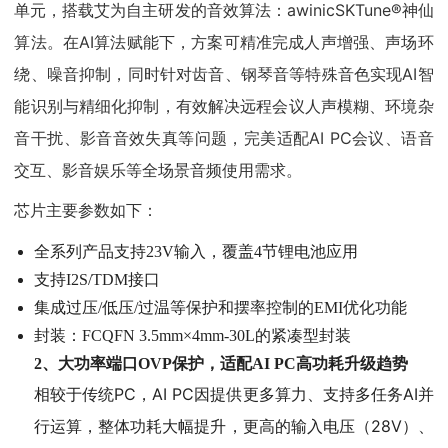
单元，搭载艾为自主研发的音效算法：awinicSKTune®神仙
算法。在AI算法赋能下，方案可精准完成人声增强、声场环
绕、噪音抑制，同时针对齿音、钢琴音等特殊音色实现AI智
能识别与精细化抑制，有效解决远程会议人声模糊、环境杂
音干扰、影音音效失真等问题，完美适配AI PC会议、语音
交互、影音娱乐等全场景音频使用需求。
芯片主要参数如下：
全系列产品支持23V输入，覆盖4节锂电池应用
支持I2S/TDM接口
集成过压/低压/过温等保护和摆率控制的EMI优化功能
封装：FCQFN 3.5mm×4mm-30L的紧凑型封装
2、
大功率端口OVP保护，适配AI PC高功耗升级趋势
相较于传统PC，AI PC因提供更多算力、支持多任务AI并
行运算，整体功耗大幅提升，更高的输入电压（28V）、