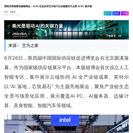
英特尔亮相第四届链博会，AI PC生态伙伴艾为电子以全链路芯片点亮 AI PC 新升级
作者：
爱集微
相关舆情
AI解读
生成海报
1.9w
07-02 19:50
来源： 艾为之家
6月26日，第四届中国国际供应链促进博览会在北京圆满落
幕。作为国家级供应链展示平台，本届链博会首次设立人工
智能专区，集中展示云端协同 AI 全产业链成果。英特尔
以“AI 落地，芯筑基石” 为主题亮相展会，聚焦产业链生态
全景与场景化应用，展示覆盖AI PC、AI服务器、边缘计
算、具身智能、智能汽车等领域。