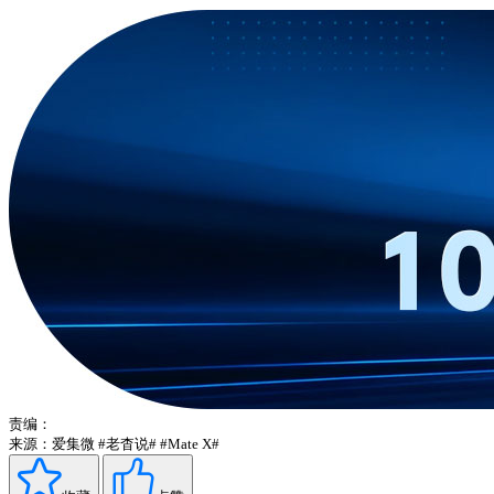
责编：
来源：爱集微
#老杳说#
#Mate X#