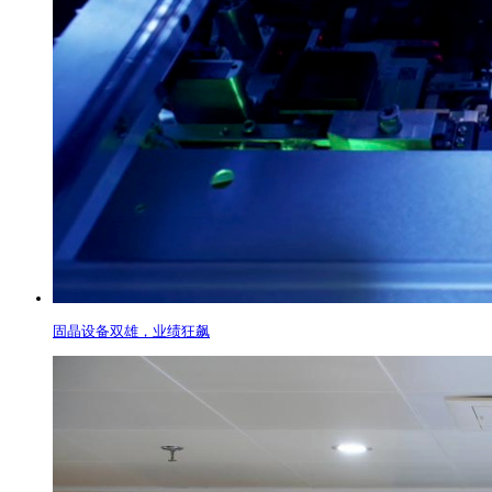
固晶设备双雄，业绩狂飙