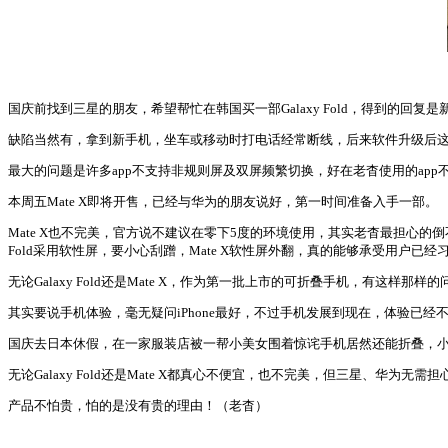
国庆前找到三星的朋友，希望帮忙在韩国买一部Galaxy Fold，得到的
缺陷当然有，拿到新手机，坐车或移动时打电话经常断线，后来软件升级后
最大的问题是许多app不支持非规则屏及双屏频繁切换，好在老杳使用的ap
本周五Mate X即将开售，已经与华为的朋友说好，第一时间准备入手一部。
Mate X也不完美，官方说不建议在零下5度的环境使用，其实老杳最担心的倒不是温
Fold采用软性屏，要小心刮蹭，Mate X软性屏外翻，真的能够承受用户
无论Galaxy Fold还是Mate X，作为第一批上市的可折叠手机，有这
其实要说手机体验，毫无疑问iPhone最好，不过手机发展到现在，体验已经不是第
国庆去日本休假，在一家服装店被一帮小美女围着惊诧手机居然还能折叠，
无论Galaxy Fold还是Mate X都真心不便宜，也不完美，但三星、
产品不怕贵，怕的是没有贵的理由！（老杳）