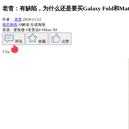
老杳：有缺陷，为什么还是要买Galaxy Fold和Mat
作者：
老杳
2019-11-12
相关舆情
AI解读
生成海报
来源：爱集微
#老杳说#
#Mate X#
评论
收藏
点赞
3.5w